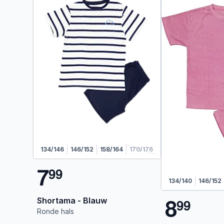
134/146
146/152
158/164
170/176
7
9
9
134/140
146/152
8
Shortama - Blauw
9
9
Ronde hals