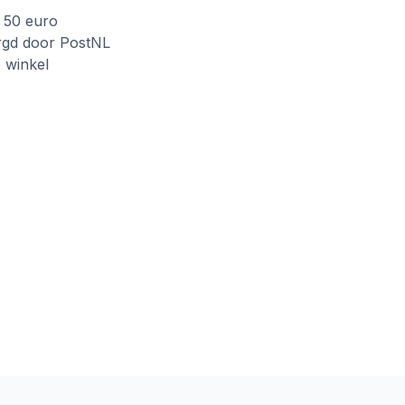
f 50 euro
rgd door PostNL
e winkel