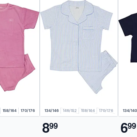
158/164
170/176
134/146
146/152
158/164
170/176
134/140
8
6
9
9
9
9