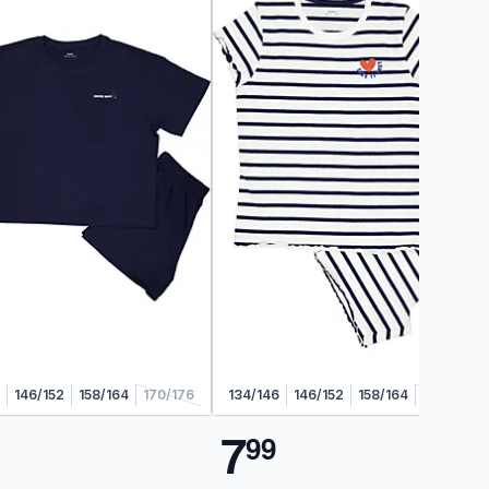
146/152
158/164
170/176
134/146
146/152
158/164
170/176
7
9
9