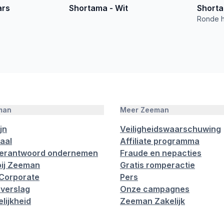
ars
Shortama - Wit
Shorta
Ronde h
man
Meer Zeeman
jn
Veiligheidswaarschuwing
aal
Affiliate programma
verantwoord ondernemen
Fraude en nepacties
ij Zeeman
Gratis romperactie
Corporate
Pers
verslag
Onze campagnes
lijkheid
Zeeman Zakelijk