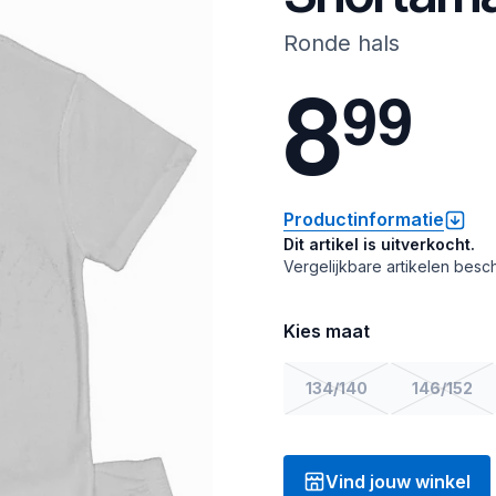
Ronde hals
8
9
9
Productinformatie
Dit artikel is uitverkocht.
Vergelijkbare artikelen besch
Kies maat
134/140
146/152
Vind jouw winkel