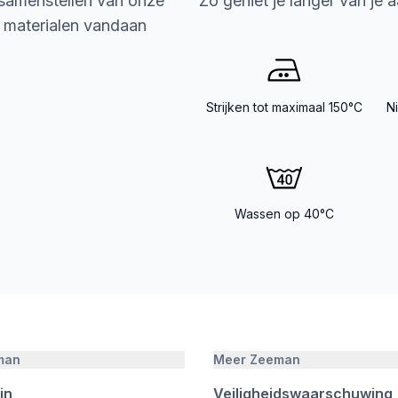
 samenstellen van onze
Zo geniet je langer van je 
e materialen vandaan
Strijken tot maximaal 150°C
N
Wassen op 40°C
man
Meer Zeeman
jn
Veiligheidswaarschuwing