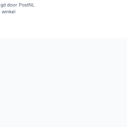
rgd door PostNL
e winkel