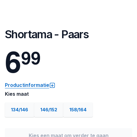
Shortama - Paars
6
9
9
Productinformatie
Kies maat
134/146
146/152
158/164
Kies een maat om verder te gaan