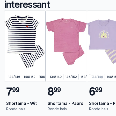
interessant
134/146
146/152
158/164
134/140
170/176
146/152
158/164
134/146
170/176
146/1
7
8
6
9
9
9
9
9
9
Shortama - Wit
Shortama - Paars
Shortama - P
Ronde hals
Ronde hals
Ronde hals