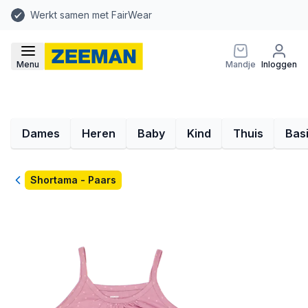
Werkt samen met FairWear
Menu
Mandje
Inloggen
Dames
Heren
Baby
Kind
Thuis
Bas
Terug
Shortama - Paars