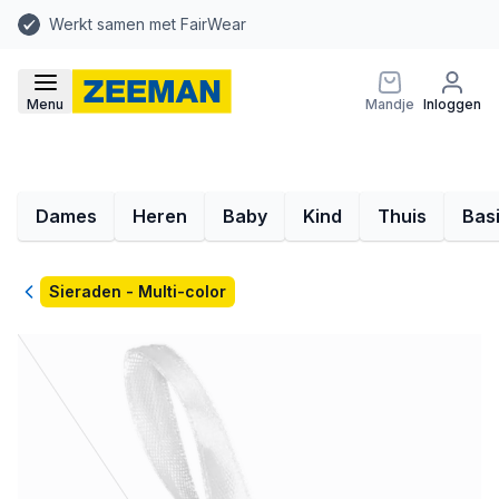
Werkt samen met FairWear
Menu
Mandje
Inloggen
Dames
Heren
Baby
Kind
Thuis
Bas
Terug
Sieraden - Multi-color