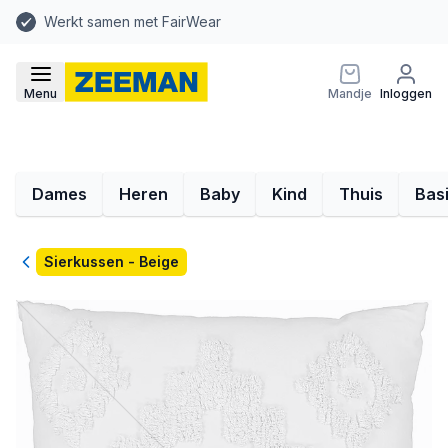
Werkt samen met FairWear
Menu
Mandje
Inloggen
Dames
Heren
Baby
Kind
Thuis
Bas
Terug
Sierkussen - Beige