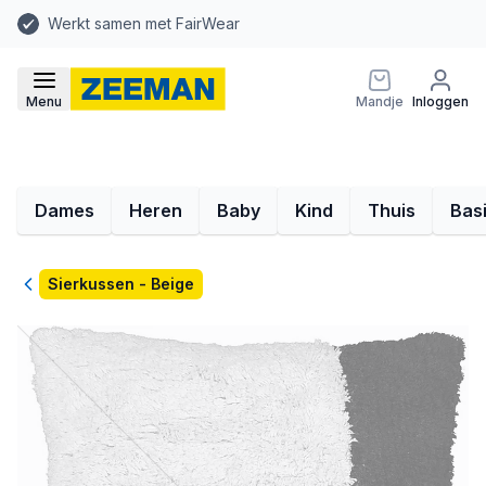
Werkt samen met FairWear
Menu
Mandje
Inloggen
Dames
Heren
Baby
Kind
Thuis
Bas
Terug
Sierkussen - Beige