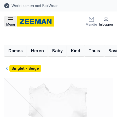
Werkt samen met FairWear
Menu
Mandje
Inloggen
Dames
Heren
Baby
Kind
Thuis
Bas
Terug
Singlet - Beige