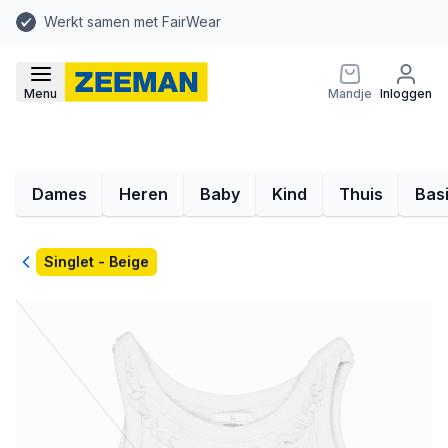
Werkt samen met FairWear
Menu
Mandje
Inloggen
Dames
Heren
Baby
Kind
Thuis
Bas
Terug
Singlet - Beige