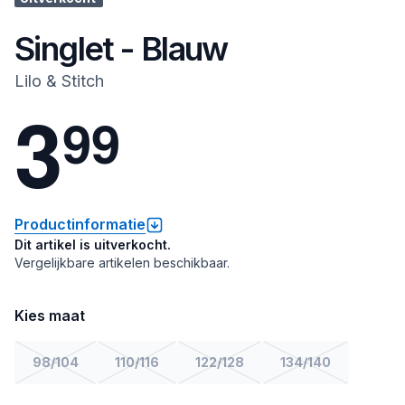
Singlet - Blauw
Lilo & Stitch
3
9
9
Productinformatie
Dit artikel is uitverkocht.
Vergelijkbare artikelen beschikbaar.
Kies maat
98/104
110/116
122/128
134/140