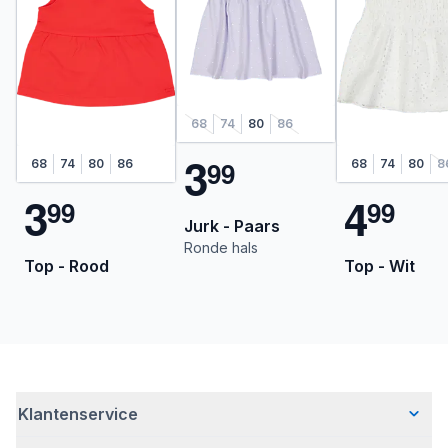
68
74
80
86
3
9
9
68
74
80
86
68
74
80
8
3
4
9
9
9
9
Jurk - Paars
Ronde hals
Top - Rood
Top - Wit
Klantenservice