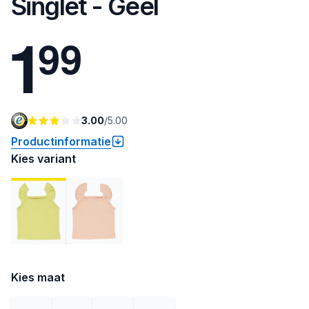
Singlet - Geel
1
9
9
3.00
/
5.00
Productinformatie
Kies variant
Kies maat