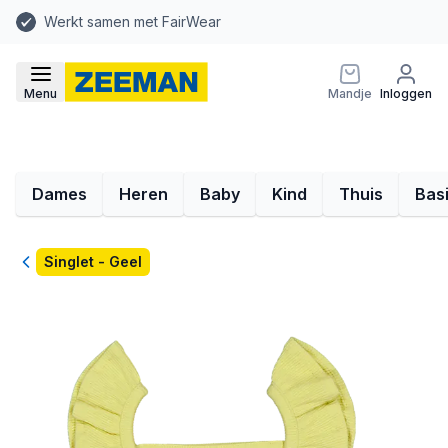
Werkt samen met FairWear
Menu
Mandje
Inloggen
Dames
Heren
Baby
Kind
Thuis
Bas
Terug
Singlet - Geel