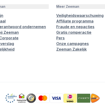
man
Meer Zeeman
jn
Veiligheidswaarschuwing
aal
Affiliate programma
verantwoord ondernemen
Fraude en nepacties
ij Zeeman
Gratis romperactie
Corporate
Pers
verslag
Onze campagnes
lijkheid
Zeeman Zakelijk