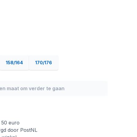
158/164
170/176
een maat om verder te gaan
f 50 euro
rgd door PostNL