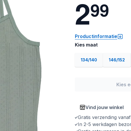
2
9
9
Productinformatie
Kies maat
134/140
146/152
Kies 
Vind jouw winkel
Gratis verzending vana
In 2-5 werkdagen bezo