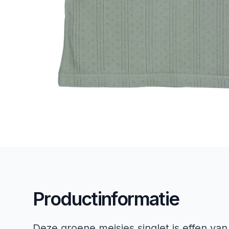
Productinformatie
Deze groene meisjes singlet is effen van