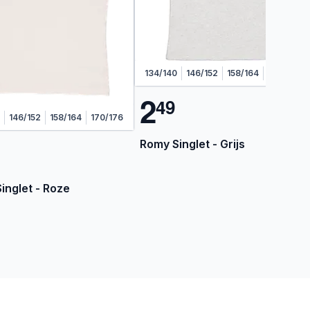
134/140
146/152
158/164
170/176
2
4
9
146/152
158/164
170/176
Romy Singlet - Grijs
inglet - Roze