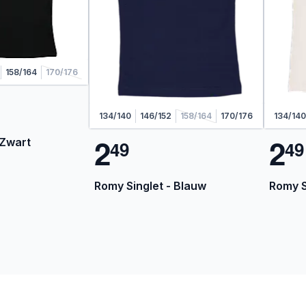
158/164
170/176
134/140
146/152
158/164
170/176
134/140
2
2
 Zwart
4
9
4
9
Romy Singlet - Blauw
Romy S