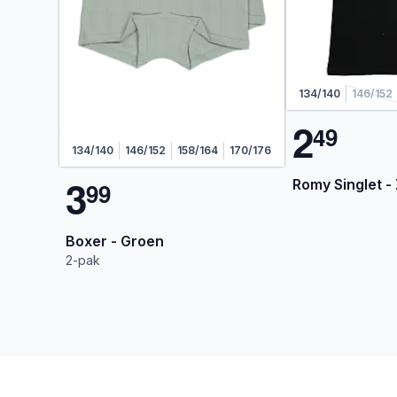
134/140
146/152
2
4
9
134/140
146/152
158/164
170/176
3
Romy Singlet -
9
9
Boxer - Groen
2-pak