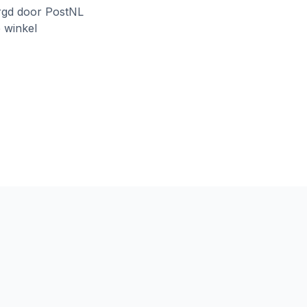
rgd door PostNL
e winkel