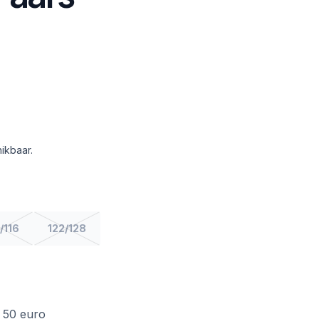
ikbaar.
/116
122/128
f 50 euro