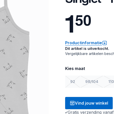
1
5
0
Productinformatie
Dit artikel is uitverkocht.
Vergelijkbare artikelen besch
Kies maat
92
98/104
110
Vind jouw winkel
Gratis verzending vana