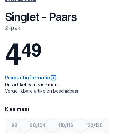
Singlet - Paars
2-pak
4
4
9
Productinformatie
Dit artikel is uitverkocht.
Vergelijkbare artikelen beschikbaar.
Kies maat
92
98/104
110/116
122/128