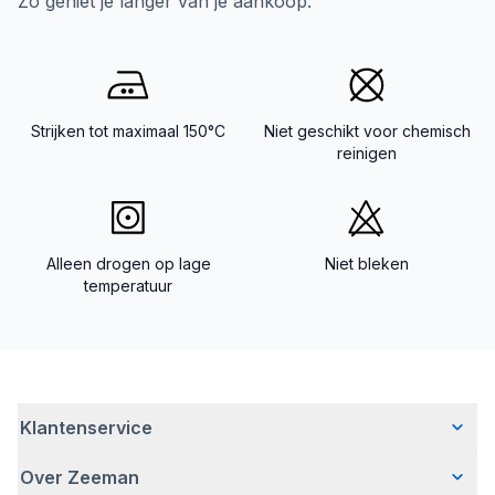
Zo geniet je langer van je aankoop.
Strijken tot maximaal 150°C
Niet geschikt voor chemisch
reinigen
Alleen drogen op lage
Niet bleken
temperatuur
Klantenservice
Over Zeeman
Veelgestelde vragen