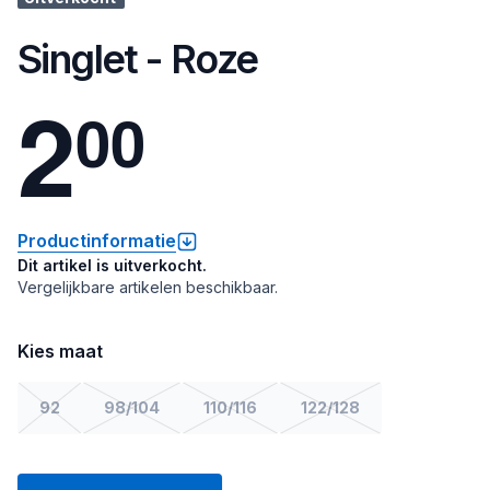
Singlet - Roze
2
0
0
Productinformatie
Dit artikel is uitverkocht.
Vergelijkbare artikelen beschikbaar.
Kies maat
92
98/104
110/116
122/128