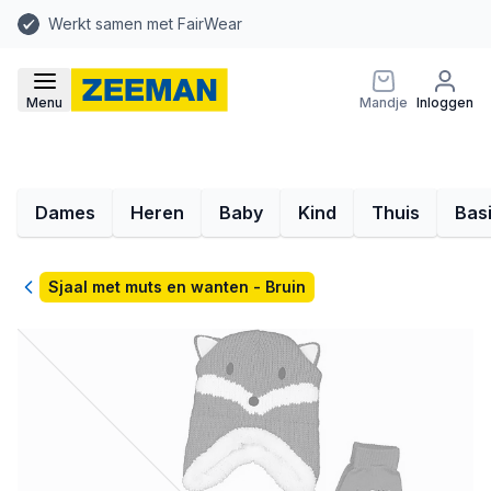
Werkt samen met FairWear
Menu
Mandje
Inloggen
Dames
Heren
Baby
Kind
Thuis
Bas
Terug
Sjaal met muts en wanten - Bruin