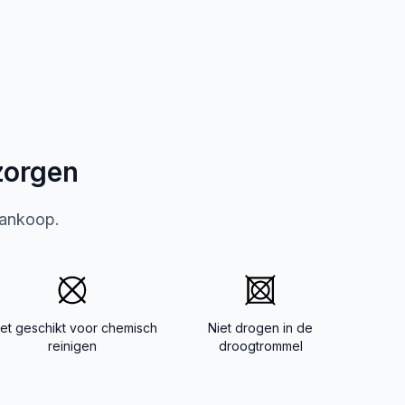
zorgen
aankoop.
iet geschikt voor chemisch
Niet drogen in de
reinigen
droogtrommel