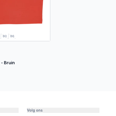
80
86
 - Bruin
Volg ons