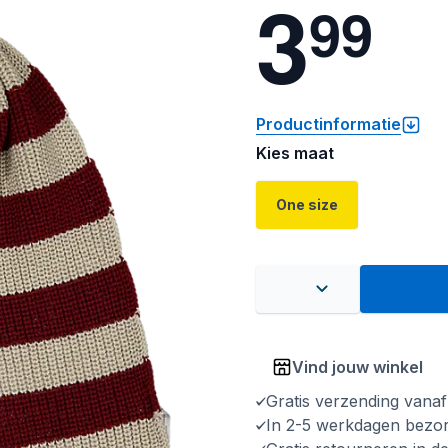
3
9
9
Productinformatie
Kies maat
One size
Vind jouw winkel
Gratis verzending vana
In 2-5 werkdagen bezo