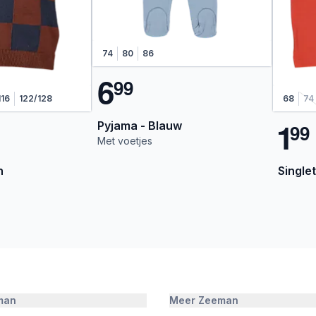
74
80
86
6
9
9
116
122/128
68
74
1
Pyjama - Blauw
9
9
Met voetjes
n
Singlet
man
Meer Zeeman