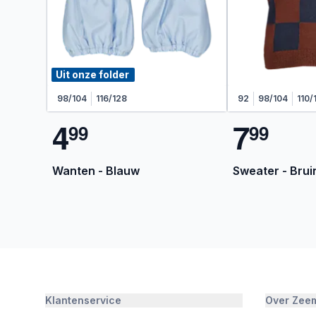
Uit onze folder
98/104
116/128
92
98/104
110/
4
7
9
9
9
9
Wanten - Blauw
Sweater - Brui
Klantenservice
Over Zee