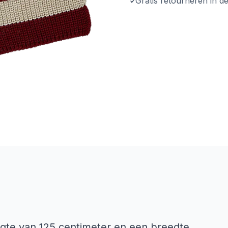
Gratis retourneren in d
engte van 125 centimeter en een breedte