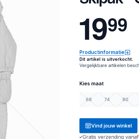
1
9
9
9
Productinformatie
Dit artikel is uitverkocht.
Vergelijkbare artikelen besch
Kies maat
68
74
80
Vind jouw winkel
Gratis verzending vana