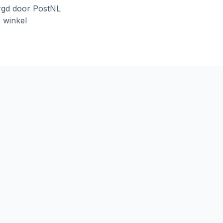
rgd door PostNL
e winkel