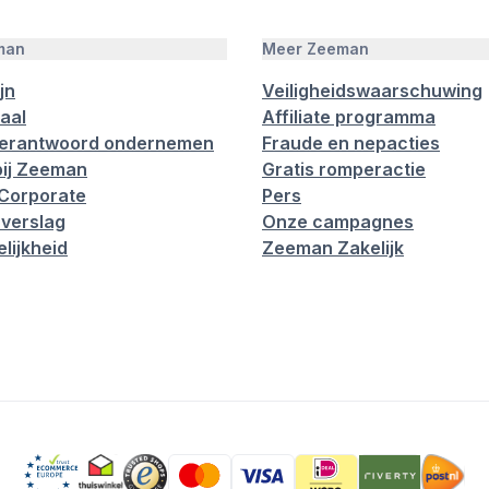
man
Meer Zeeman
jn
Veiligheidswaarschuwing
aal
Affiliate programma
verantwoord ondernemen
Fraude en nepacties
ij Zeeman
Gratis romperactie
Corporate
Pers
verslag
Onze campagnes
lijkheid
Zeeman Zakelijk