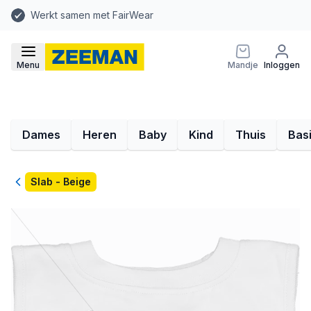
Werkt samen met FairWear
Menu
Mandje
Inloggen
Dames
Heren
Baby
Kind
Thuis
Bas
Terug
Slab - Beige