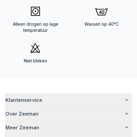
Alleen drogen op lage
Wassen op 40°C
temperatuur
Niet bleken
Klantenservice
Over Zeeman
Veelgestelde vragen
Contact
Meer Zeeman
Wie wij zijn
Bezorgen
Ons verhaal