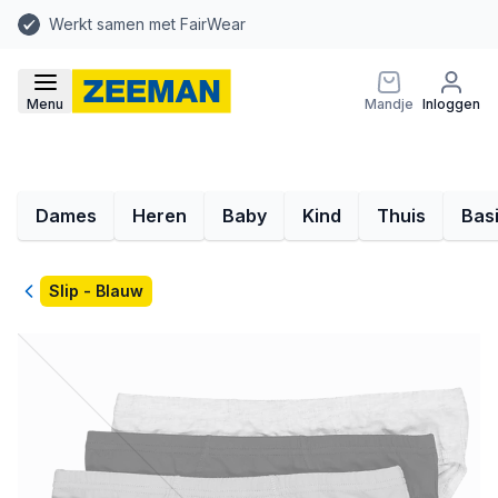
Werkt samen met FairWear
Menu
Mandje
Inloggen
Dames
Heren
Baby
Kind
Thuis
Bas
Terug
Slip - Blauw