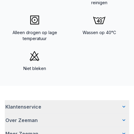
reinigen
Alleen drogen op lage
Wassen op 40°C
temperatuur
Niet bleken
Klantenservice
Over Zeeman
Veelgestelde vragen
Contact
Meer Zeeman