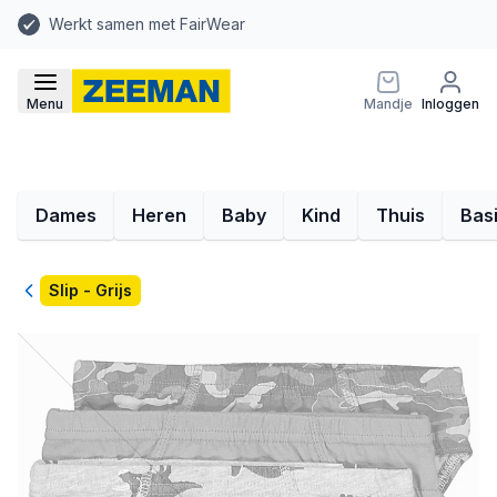
Werkt samen met FairWear
Menu
Mandje
Inloggen
Dames
Heren
Baby
Kind
Thuis
Bas
Terug
Slip - Grijs