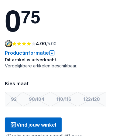
0
7
5
4.00
/
5.00
Productinformatie
Dit artikel is uitverkocht.
Vergelijkbare artikelen beschikbaar.
Kies maat
92
98/104
110/116
122/128
Vind jouw winkel
Gratis verzending vanaf 50 euro