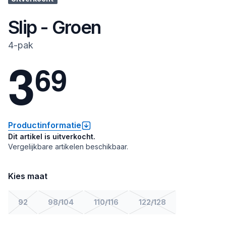
Slip - Groen
4-pak
3
6
9
Productinformatie
Dit artikel is uitverkocht.
Vergelijkbare artikelen beschikbaar.
Kies maat
92
98/104
110/116
122/128