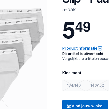
5-pak
5
4
9
Productinformatie
Dit artikel is uitverkocht.
Vergelijkbare artikelen besch
Kies maat
134/140
146/152
Vind jouw winkel