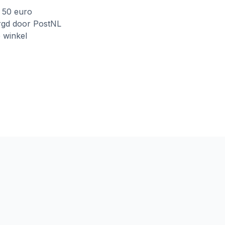
f 50 euro
rgd door PostNL
e winkel