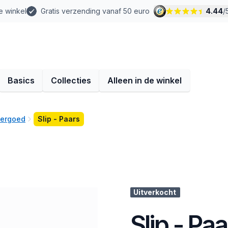
e winkel
Gratis verzending vanaf 50 euro
4.44
/
Basics
Collecties
Alleen in de winkel
dergoed
Slip - Paars
Uitverkocht
Slip - Paa