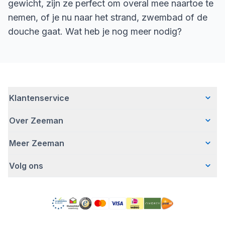
gewicht, zijn ze perfect om overal mee naartoe te
nemen, of je nu naar het strand, zwembad of de
douche gaat. Wat heb je nog meer nodig?
Klantenservice
Over Zeeman
Veelgestelde vragen
Contact
Meer Zeeman
Wie wij zijn
Bezorgen
Ons verhaal
Betalen
Volg ons
Veiligheidswaarschuwing
Hoe wij verantwoord ondernemen
Retourneren
Affiliate programma
Werken bij Zeeman
Garantie
Facebook
Fraude en nepacties
Zeeman Corporate
Account
Pinterest
Gratis romperactie
MVO jaarverslag
Winkels
TikTok
Pers
Toegankelijkheid
Detergenten