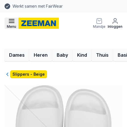
Werkt samen met FairWear
Menu
Mandje
Inloggen
Dames
Heren
Baby
Kind
Thuis
Bas
Terug
Slippers - Beige