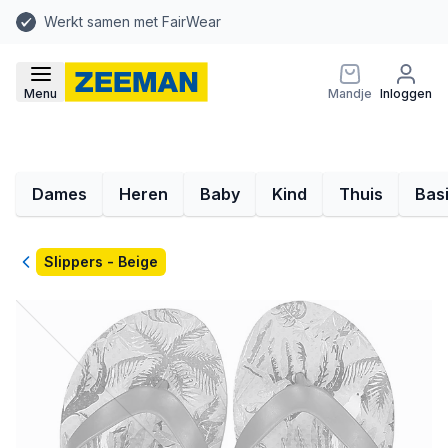
Werkt samen met FairWear
Menu
Mandje
Inloggen
Dames
Heren
Baby
Kind
Thuis
Bas
Terug
Slippers - Beige