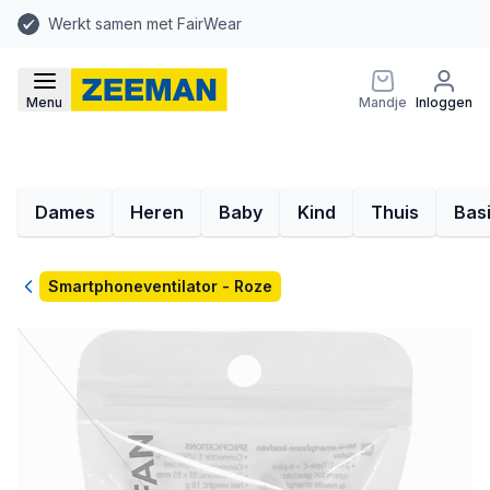
Werkt samen met FairWear
Menu
Mandje
Inloggen
Dames
Heren
Baby
Kind
Thuis
Bas
Terug
Smartphoneventilator - Roze