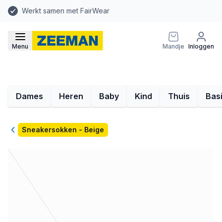
Werkt samen met FairWear
Menu
Mandje
Inloggen
Dames
Heren
Baby
Kind
Thuis
Bas
Terug
Sneakersokken - Beige