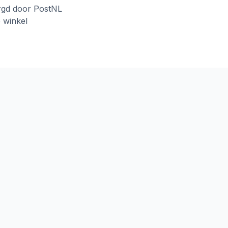
rgd door PostNL
e winkel