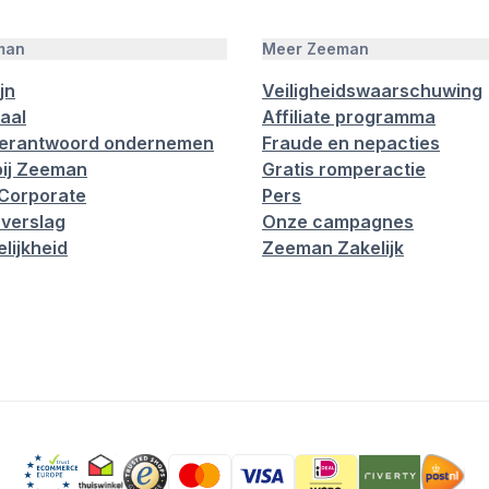
man
Meer Zeeman
jn
Veiligheidswaarschuwing
aal
Affiliate programma
verantwoord ondernemen
Fraude en nepacties
ij Zeeman
Gratis romperactie
Corporate
Pers
verslag
Onze campagnes
lijkheid
Zeeman Zakelijk