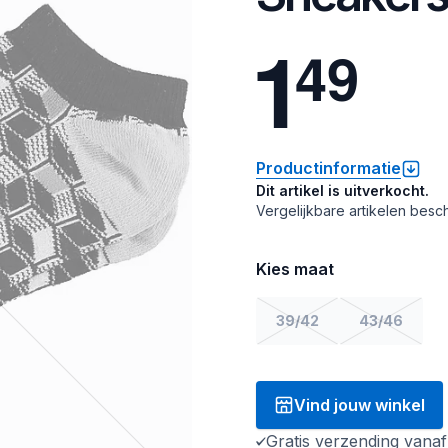
1
4
9
Productinformatie
Dit artikel is uitverkocht.
Vergelijkbare artikelen besch
Kies maat
39/42
43/46
Vind jouw winkel
Gratis verzending vana