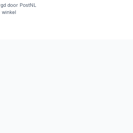
rgd door PostNL
e winkel