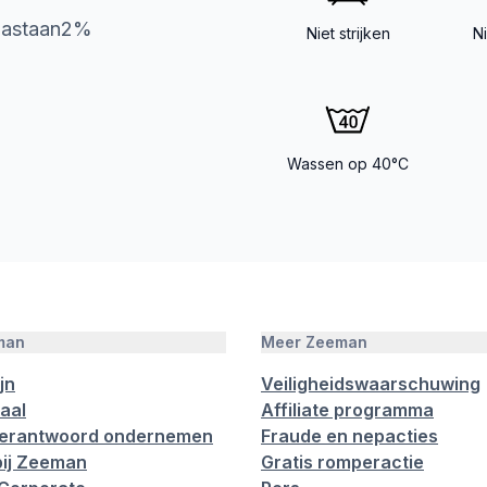
lastaan2%
Niet strijken
N
Wassen op 40°C
man
Meer Zeeman
jn
Veiligheidswaarschuwing
aal
Affiliate programma
verantwoord ondernemen
Fraude en nepacties
ij Zeeman
Gratis romperactie