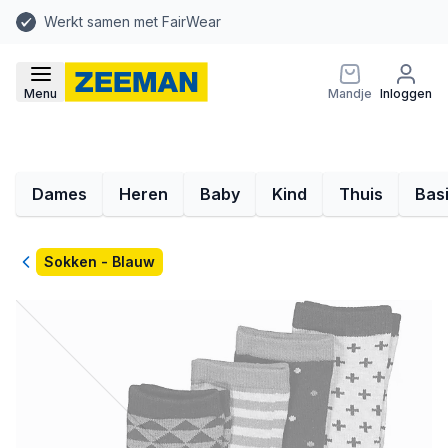
Werkt samen met FairWear
Menu
Mandje
Inloggen
Dames
Heren
Baby
Kind
Thuis
Bas
Terug
Sokken - Blauw