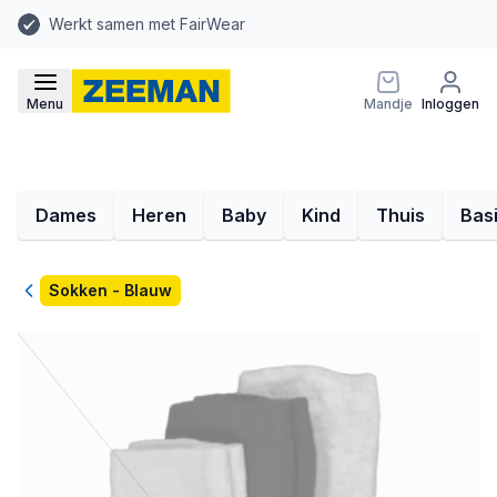
Werkt samen met FairWear
Menu
Mandje
Inloggen
Dames
Heren
Baby
Kind
Thuis
Bas
Terug
Sokken - Blauw