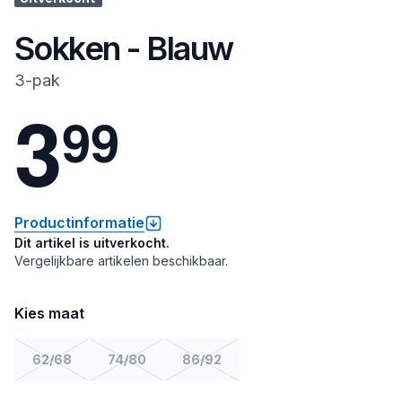
Sokken - Blauw
3-pak
3
9
9
Productinformatie
Dit artikel is uitverkocht.
Vergelijkbare artikelen beschikbaar.
Kies maat
62/68
74/80
86/92