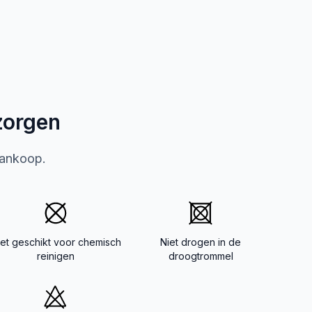
zorgen
aankoop.
iet geschikt voor chemisch
Niet drogen in de
reinigen
droogtrommel