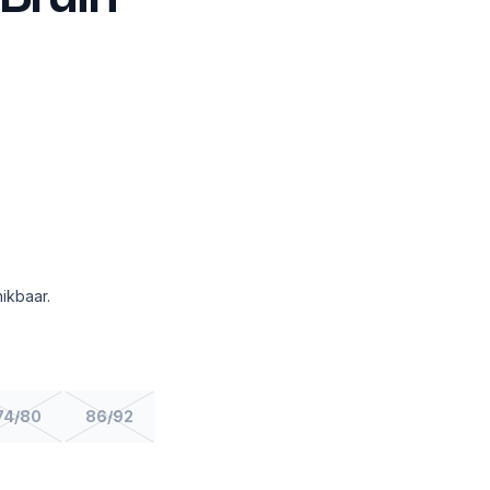
ikbaar.
74/80
86/92