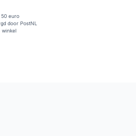
f 50 euro
rgd door PostNL
e winkel