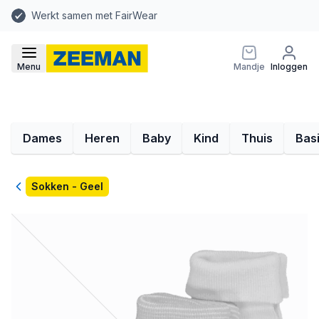
Werkt samen met FairWear
Menu
Mandje
Inloggen
Dames
Heren
Baby
Kind
Thuis
Bas
Terug
Sokken - Geel