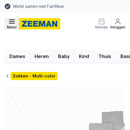
Werkt samen met FairWear
Menu
Mandje
Inloggen
Dames
Heren
Baby
Kind
Thuis
Bas
Terug
Sokken - Multi-color