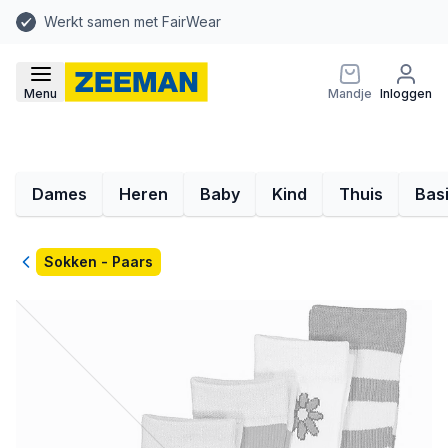
Werkt samen met FairWear
Menu
Mandje
Inloggen
Dames
Heren
Baby
Kind
Thuis
Bas
Terug
Sokken - Paars