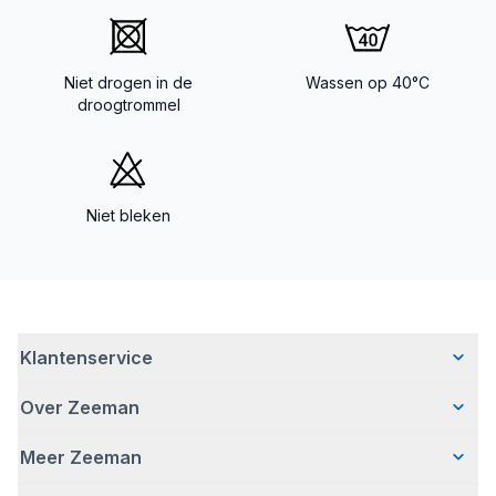
Niet drogen in de
Wassen op 40°C
droogtrommel
Niet bleken
Klantenservice
Over Zeeman
Veelgestelde vragen
Contact
Meer Zeeman
Wie wij zijn
Bezorgen
Ons verhaal
Betalen