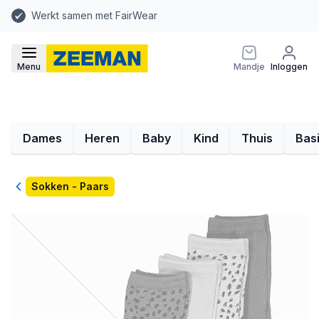
Werkt samen met FairWear
Menu
Mandje
Inloggen
Dames
Heren
Baby
Kind
Thuis
Bas
Terug
Sokken - Paars