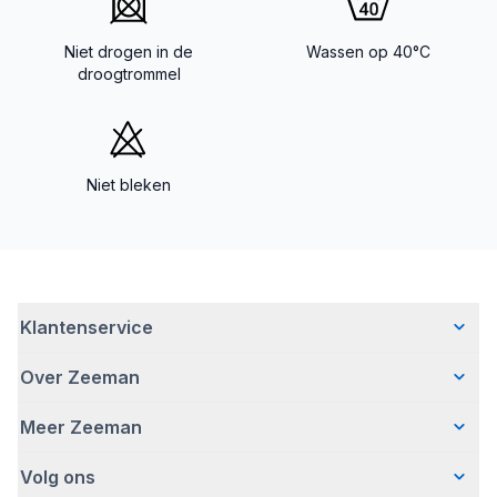
Niet drogen in de
Wassen op 40°C
droogtrommel
Niet bleken
Klantenservice
Over Zeeman
Veelgestelde vragen
Contact
Meer Zeeman
Wie wij zijn
Bezorgen
Ons verhaal
Betalen
Volg ons
Veiligheidswaarschuwing
Hoe wij verantwoord ondernemen
Retourneren