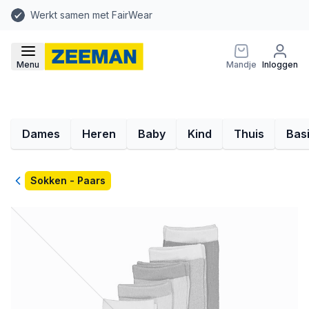
Werkt samen met FairWear
Menu
Mandje
Inloggen
Dames
Heren
Baby
Kind
Thuis
Bas
Terug
Sokken - Paars