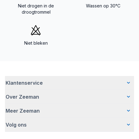
Niet drogen in de
Wassen op 30°C
droogtrommel
Niet bleken
Klantenservice
Over Zeeman
Veelgestelde vragen
Contact
Meer Zeeman
Wie wij zijn
Bezorgen
Ons verhaal
Betalen
Volg ons
Veiligheidswaarschuwing
Hoe wij verantwoord ondernemen
Retourneren
Affiliate programma
Werken bij Zeeman
Garantie