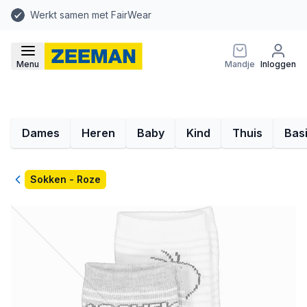
Werkt samen met FairWear
Menu
Mandje
Inloggen
Dames
Heren
Baby
Kind
Thuis
Bas
Terug
Sokken - Roze