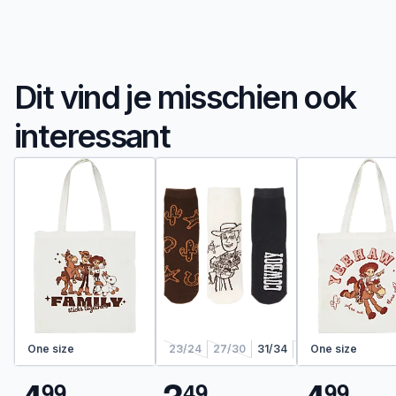
Dit vind je misschien ook
interessant
One size
23/24
27/30
31/34
35/38
One size
9
9
4
9
9
9