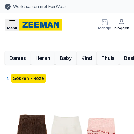
Werkt samen met FairWear
Menu
Mandje
Inloggen
Dames
Heren
Baby
Kind
Thuis
Bas
Terug
Sokken - Roze