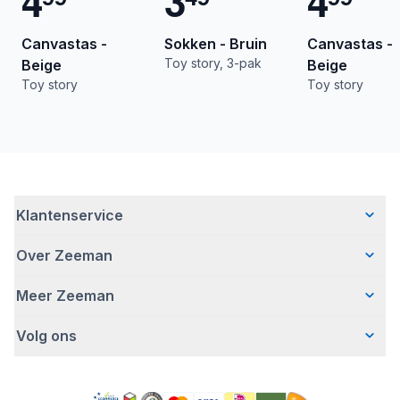
4
3
4
Canvastas -
Sokken - Bruin
Canvastas -
Toy story, 3-pak
Beige
Beige
Toy story
Toy story
Klantenservice
Over Zeeman
Veelgestelde vragen
Contact
Meer Zeeman
Wie wij zijn
Bezorgen
Ons verhaal
Betalen
Volg ons
Veiligheidswaarschuwing
Hoe wij verantwoord ondernemen
Retourneren
Affiliate programma
Werken bij Zeeman
Garantie
Facebook
Fraude en nepacties
Zeeman Corporate
Account