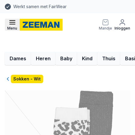
Werkt samen met FairWear
Menu
Mandje
Inloggen
Dames
Heren
Baby
Kind
Thuis
Bas
Terug
Sokken - Wit