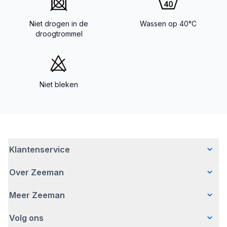
Niet drogen in de
Wassen op 40°C
droogtrommel
Niet bleken
Klantenservice
Over Zeeman
Veelgestelde vragen
Contact
Meer Zeeman
Wie wij zijn
Bezorgen
Ons verhaal
Betalen
Volg ons
Veiligheidswaarschuwing
Hoe wij verantwoord ondernemen
Retourneren