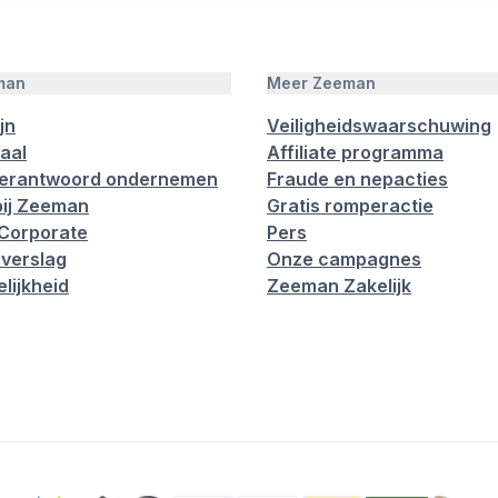
man
Meer Zeeman
jn
Veiligheidswaarschuwing
aal
Affiliate programma
verantwoord ondernemen
Fraude en nepacties
ij Zeeman
Gratis romperactie
Corporate
Pers
verslag
Onze campagnes
lijkheid
Zeeman Zakelijk