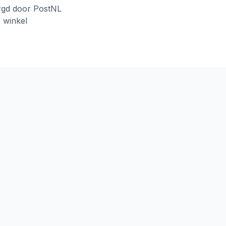
rgd door PostNL
e winkel