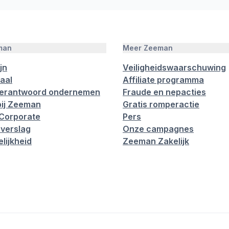
man
Meer Zeeman
jn
Veiligheidswaarschuwing
aal
Affiliate programma
verantwoord ondernemen
Fraude en nepacties
ij Zeeman
Gratis romperactie
Corporate
Pers
verslag
Onze campagnes
lijkheid
Zeeman Zakelijk