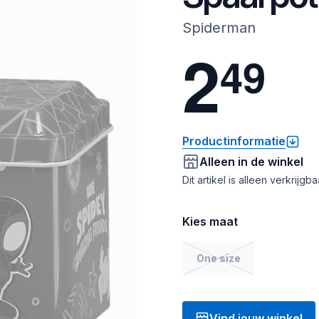
Spiderman
2
4
9
Productinformatie
Alleen in de winkel
Dit artikel is alleen verkrijgb
Kies maat
One size
Vind jouw winkel