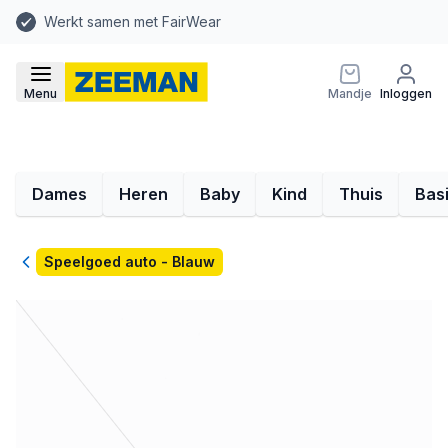
Werkt samen met FairWear
Menu
Mandje
Inloggen
Dames
Heren
Baby
Kind
Thuis
Bas
Terug
Speelgoed auto - Blauw