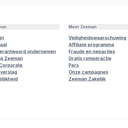
man
Meer Zeeman
jn
Veiligheidswaarschuwing
aal
Affiliate programma
verantwoord ondernemen
Fraude en nepacties
ij Zeeman
Gratis romperactie
Corporate
Pers
verslag
Onze campagnes
lijkheid
Zeeman Zakelijk