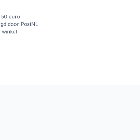
f 50 euro
rgd door PostNL
e winkel