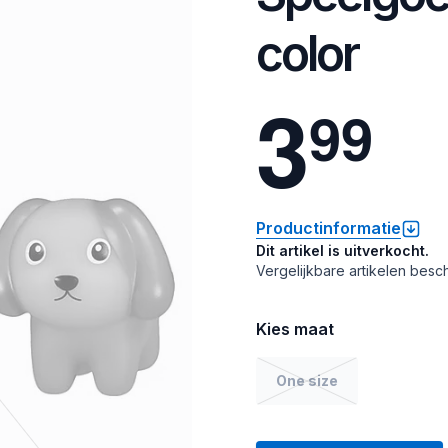
color
3
9
9
Productinformatie
Dit artikel is uitverkocht.
Vergelijkbare artikelen besch
Kies maat
One size