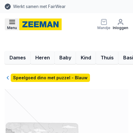
Werkt samen met FairWear
Menu
Mandje
Inloggen
Dames
Heren
Baby
Kind
Thuis
Bas
Terug
Speelgoed dino met puzzel - Blauw