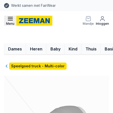
Werkt samen met FairWear
Menu
Mandje
Inloggen
Dames
Heren
Baby
Kind
Thuis
Bas
Terug
Speelgoed truck - Multi-color