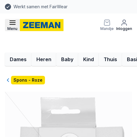
Werkt samen met FairWear
Menu
Mandje
Inloggen
Dames
Heren
Baby
Kind
Thuis
Bas
Terug
Spons - Roze