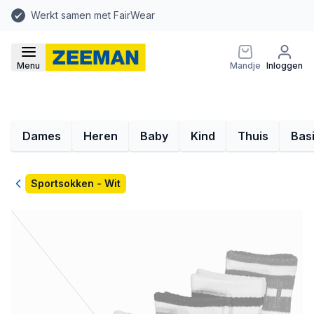
Werkt samen met FairWear
Menu
Mandje
Inloggen
Dames
Heren
Baby
Kind
Thuis
Bas
Terug
Sportsokken - Wit