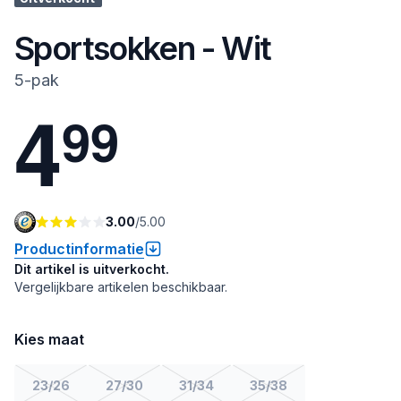
Sportsokken - Wit
5-pak
4
9
9
3.00
/
5.00
Productinformatie
Dit artikel is uitverkocht.
Vergelijkbare artikelen beschikbaar.
Kies maat
23/26
27/30
31/34
35/38