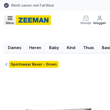
Werkt samen met FairWear
Menu
Mandje
Inloggen
Dames
Heren
Baby
Kind
Thuis
Bas
Terug
Sportswear Boxer - Groen