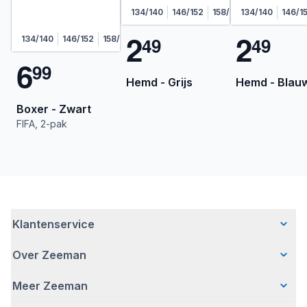
134/140
146/152
158/164
134/140
170/176
146/1
2
2
4
9
4
9
134/140
146/152
158/164
170/176
6
9
9
Hemd - Grijs
Hemd - Blau
Boxer - Zwart
FIFA, 2-pak
Klantenservice
Over Zeeman
Veelgestelde vragen
Contact
Meer Zeeman
Wie wij zijn
Bezorgen
Ons verhaal